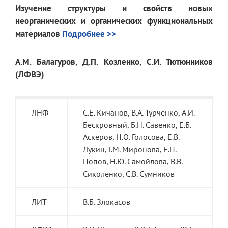
Изучение структуры и свойств новых
неорганических и органических функциональных
материалов
Подробнее >>
A.M. Балагуров, Д.П. Козленко, С.И. Тютюнников
(ЛФВЭ)
ЛНФ
С.E. Кичанов, В.A. Турченко, A.И.
Бескровный, Б.Н. Савенко, E.Б.
Аскеров, Н.O. Голосова, E.В.
Лукин, Г.M. Миронова, E.П.
Попов, Н.Ю. Самойлова, В.В.
Сиколенко, С.В. Сумников
ЛИТ
В.Б. Злокасов