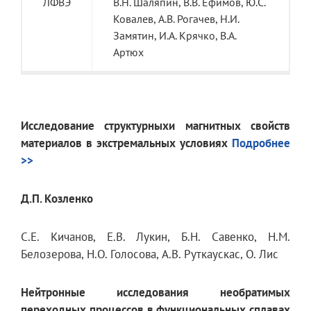
ЛФВЭ
В.Н. Шаляпин, В.В. Ефимов, Ю.С.
Ковалев, A.В. Рогачев, Н.И.
Замятин, И.A. Крячко, В.A.
Артюх
Исследование структурныхи магнитных свойств
материалов в экстремальных условиях
Подробнее
>>
Д.П. Козленко
С.E. Кичанов, E.В. Лукин, Б.Н. Савенко, Н.M.
Белозерова, Н.O. Голосова, A.В. Руткаускас, О. Лис
Нейтронные исследования необратимых
переходных процессов в функциональных сплавах