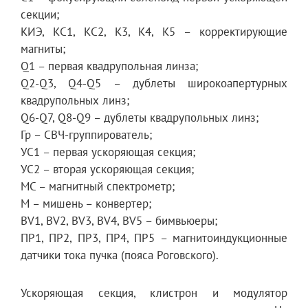
секции;
КИЭ, КС1, КС2, К3, К4, К5 – корректирующие
магниты;
Q1 – первая квадрупольная линза;
Q2-Q3, Q4-Q5 – дублеты широкоапертурных
квадрупольных линз;
Q6-Q7, Q8-Q9 – дублеты квадрупольных линз;
Гр – СВЧ-группирователь;
УС1 – первая ускоряющая секция;
УС2 – вторая ускоряющая секция;
МС – магнитный спектрометр;
М – мишень – конвертер;
BV1, BV2, BV3, BV4, BV5 – бимвьюеры;
ПР1, ПР2, ПР3, ПР4, ПР5 – магнитоиндукционные
датчики тока пучка (пояса Роговского).
Ускоряющая секция, клистрон и модулятор