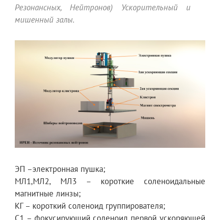
Резонансных, Нейтронов) Ускорительный и
мишенный залы.
ЭП –электронная пушка;
МЛ1,МЛ2, МЛ3 – короткие соленоидальные
магнитные линзы;
КГ – короткий соленоид группирователя;
С1 – фокусирующий соленоид первой ускоряющей