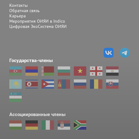
Контакты
Обратная связь
Длительность
100
Карьера
Мероприятия ОИЯИ в Indico
электронного импульса
Цифровая ЭкоСистема ОИЯИ
(нс)
Энергия электронов (МэВ)
115
Государства-члены
Мощность пучка (кВт)
1
Выход нейтронов (н/с)
12
2·10
Ассоциированные члены