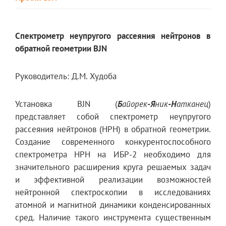
Спектрометр неупругого рассеяния нейтронов в
обратной геометрии BJN
Руководитель: Д.М. Худоба
Установка BJN (
Б
айорек
-Я
ник
-Н
атканец
)
представляет собой спектрометр неупругого
рассеяния нейтронов (НРН) в обратной геометрии.
Создание современного конкурентоспособного
спектрометра НРН на ИБР-2 необходимо для
значительного расширения круга решаемых задач
и эффективной реализации возможностей
нейтронной спектроскопии в исследованиях
атомной и магнитной динамики конденсированных
сред. Наличие такого инструмента существенным