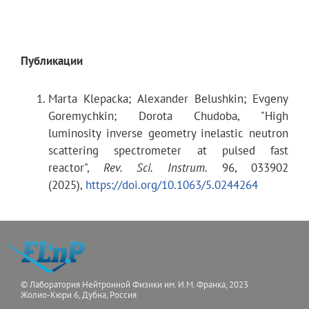
Публикации
Marta Klepacka;
Alexander Belushkin;
Evgeny
Goremychkin;
Dorota Chudoba, "High
luminosity inverse geometry inelastic neutron
scattering spectrometer at pulsed fast
reactor",
Rev. Sci. Instrum.
96, 033902
(2025),
https://doi.org/10.1063/5.0244264
© Лаборатория Нейтронной Физики им. И.М. Франка, 2023
Жолио-Кюри 6, Дубна, Россия