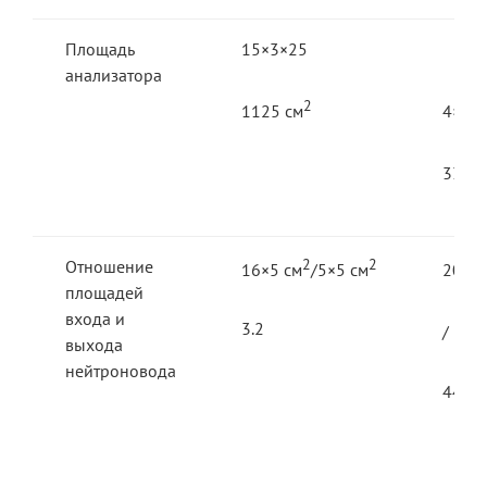
Площадь
15×3×25
анализатора
2
1125 см
4×4×
3360
Отношение
2
2
16×5 см
/5×5 см
20×20
площадей
входа и
3.2
/ 3×3
выхода
нейтроновода
44.44