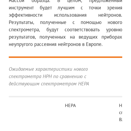
массой образца. В целом, предложенный
инструмент будет лучшим с точки зрения
эффективности использования нейтронов.
Результаты, полученные с помощью нового
спектрометра, будут соответствовать уровню
результатов, полученных на ведущих приборах
неупругого рассеяния нейтронов в Европе.
Ожидаемые характеристики нового
спектрометра НРН по сравнению с
действующим спектрометром НЕРА
НЕРА
Новы
спект
BJN