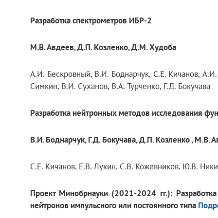
Разработка спектрометров ИБР-2
М.В. Авдеев, Д.П. Козленко, Д.М. Худоба
A.И. Бескровный, В.И. Боднарчук, С.Е. Кичанов, A.И.
Симкин, В.И. Суханов, В.A. Турченко, Г.Д. Бокучава
Разработка нейтронных методов исследования фу
В.И. Боднарчук, Г.Д. Бокучава, Д.П. Козленко , М.В. 
С.Е. Кичанов, E.В. Лукин, С.В. Кожевников, Ю.В. Ник
Проект Минобрнауки (2021-2024 гг.): Разработк
нейтронов импульсного или постоянного типа
Подр