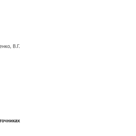
нко, В.Г.
точниках