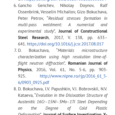
модуляции пучка
Gancho Genchev, Nikolay Doynov, Ralf
Ossenbrink, Vesselin Michailov, Gizo Bokuchava,
Peter Petrov, “
Residual stresses formation in
multi-pass weldment: A numerical and
Ширина импульса
водяной
experimental study
”,
Journal of Constructional
тепловых нейтронов
замедлитель
Steel Research
, 2017, V. 138, pp. 633–
641.
https://doi.org/10.1016/j.jcsr.2017.08.017
D. Bokuchava, “
Materials microstructure
в режиме низкого
340 мкс
characterization using high resolution time-of-
разрешения (TOF)
flight neutron diffraction
”,
Romanian Journal of
Physics
, 2016, Vol. 61, No. 5-6, pp. 903-
925.
http://www.nipne.ro/rjp/2016_61_5-
в режиме высокого
9.8 мкс
6/0903_0925.pdf
разрешения (RTOF)
D. Bokuchava, I.V. Papushkin, V.I. Bobrovskii, N.V.
Kataeva, “
Evolution in the Dislocation Structure of
Austenitic 16Cr–15Ni–3Mo–1Ti Steel Depending
on the Degree of Cold Plastic
Поток нейтронов на
Deformation
”,
Journal of Surface Investigation.
X-