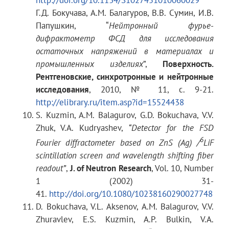
Детекторы
Г.Д. Бокучава, А.М. Балагуров, В.В. Сумин, И.В.
Папушкин, “
Нейтронный фурье-
дифрактометр
ФСД
для исследования
2θ = 140° (обратного
6
Li, с временной
остаточных
напряжений
в материалах
и
рассеяния)
фокусировкой
промышленных изделиях
”,
Поверхность.
Рентгеновские, синхротронные и нейтронные
исследования
, 2010, № 11, с. 9-21.
http://elibrary.ru/item.asp?id=15524438
2θ = ± 90°
ZnS(Ag), с
S. Kuzmin, A.M. Balagurov, G.D. Bokuchava, V.V.
комбинированной
Zhuk, V.A. Kudryashev,
“Detector for the FSD
электронно-
геометрической
6
Fourier diffractometer based on ZnS (Ag) /
LiF
фокусировкой
scintillation screen and wavelength shifting fiber
readout”
,
J. of Neutron Research
, Vol. 10, Number
1 (2002) 31-
41.
http://doi.org/10.1080/10238160290027748
Разрешение
D. Bokuchava, V.L. Aksenov, A.M. Balagurov, V.V.
детекторов
Δd/d
(при
d
=
Zhuravlev, E.S. Kuzmin, A.P. Bulkin, V.A.
2 Å)