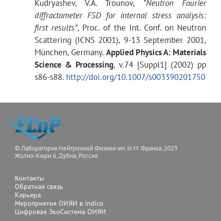
Kudryashev, V.A. Trounov,
“Neutron Fourier
diffractometer FSD for internal stress analysis:
first results”
, Proc. of the Int. Conf. on Neutron
2θ = 140°
−3
2.3 × 10
Scattering (ICNS 2001), 9-13 September 2001,
München, Germany.
Applied Physics A: Materials
Science & Processing
, v.74 [Suppl1] (2002) pp
s86-s88.
http://doi.org/10.1007/s003390201750
2θ = ± 90°
−3
4.0 × 10
Диапазон по
d
hkl
© Лаборатория Нейтронной Физики им. И.М. Франка, 2023
Жолио-Кюри 6, Дубна, Россия
2θ = 140°
0.51 ÷ 5.39 Å
Контакты
Обратная связь
Карьера
Мероприятия ОИЯИ в Indico
2θ = ± 90°
0.63 ÷ 6.71 Å
Цифровая ЭкоСистема ОИЯИ