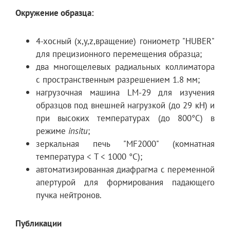
Изогнутый нейтроновод
зеркальный, с
Окружение образца:
покрытием из Ni
4-хосный (x,y,z,вращение) гониометр "HUBER"
для прецизионного перемещения образца;
длина
19 м
два многощелевых радиальных коллиматора
с пространственным разрешением 1.8 мм;
нагрузочная машина LM-29 для изучения
образцов под внешней нагрузкой (до 29 кН) и
радиус кривизны
2864.8 м
при высоких температурах (до 800°C) в
режиме
in
situ
;
зеркальная печь "MF2000" (комнатная
Прямой нейтроновод
зеркальный, с
температура < T < 1000 °C);
покрытием из Ni
автоматизированная диафрагма с переменной
апертурой для формирования падающего
пучка нейтронов.
длина
5.01 м
Публикации