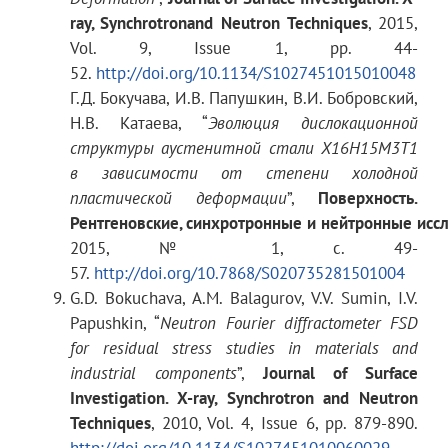
образце
ray, Synchrotron
and
Neutron
Techniques
, 2015,
Vol. 9, Issue 1, pp. 44-
52.
http://doi.org/10.1134/S1027451015010048
без фурье-прерывателя
1.8 ×
Г.Д. Бокучава, И.В. Папушкин, В.И. Бобровский,
6
10
нейтронов/
Н.В. Катаева, “
Эволюция дислокационной
2
-1
см
·с
структуры аустенитной стали Х16Н15М3Т1
в зависимости от степени холодной
пластической деформации
”,
Поверхность.
Рентгеновские, синхротронные
и
нейтронные
исс
с фурье-прерывателем
3.7 ×
2015, № 1, с. 49-
5
10
нейтронов/
57.
http://doi.org/10.7868/S020735281501004
2
-1
см
·с
G.D. Bokuchava, A.M. Balagurov, V.V. Sumin, I.V.
Papushkin, “
Neutron Fourier diffractometer FSD
for residual stress studies in materials and
Диапазон длин волн l
0.9 ÷ 8 Å
industrial components
”,
Journal of Surface
Investigation. X-ray, Synchrotron and Neutron
Techniques
, 2010, Vol. 4, Issue 6, pp. 879-890.
http://doi.org/10.1134/S1027451010060029