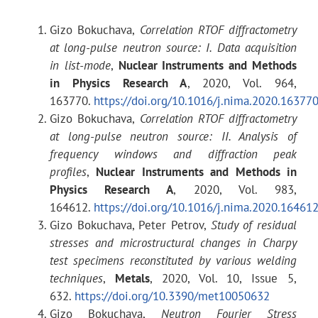
Размер нейтронного
(0 ÷ 10) × (0 ÷ 75)
Gizo Bokuchava,
Correlation RTOF diffractometry
пучка на месте образца
мм
at long-pulse neutron source: I. Data acquisition
(переменный)
in list-mode
,
Nuclear Instruments and Methods
in Physics Research A
, 2020, Vol. 964,
163770.
https://doi.org/10.1016/j.nima.2020.16377
Gizo Bokuchava,
Correlation RTOF diffractometry
Расстояние замедлитель
28.14 м
at long-pulse neutron source: II. Analysis of
– образец
frequency windows and diffraction peak
profiles
,
Nuclear Instruments and Methods in
Physics Research A
, 2020, Vol. 983,
Расстояние
5.55 м
164612.
https://doi.org/10.1016/j.nima.2020.16461
прерыватель – образец
Gizo Bokuchava, Peter Petrov,
Study of residual
stresses and microstructural changes in Charpy
test specimens reconstituted by various welding
Фурье-прерыватель
высокопрочный
techniques
,
Metals
, 2020, Vol. 10, Issue 5,
(диск)
сплав на основе
632.
https://doi.org/10.3390/met10050632
Al
Gizo Bokuchava,
Neutron Fourier Stress