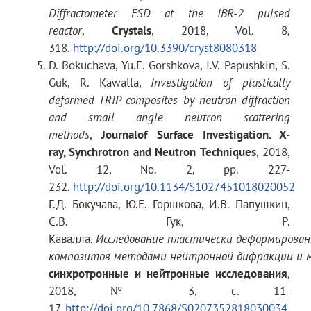
Diffractometer FSD at the IBR-2 pulsed
reactor
,
Crystals
, 2018, Vol. 8,
318.
http://doi.org/10.3390/cryst8080318
внешний диаметр
540 мм
D. Bokuchava, Yu.E. Gorshkova, I.V. Papushkin, S.
Guk, R. Kawalla,
Investigation of plastically
deformed TRIP composites by neutron diffraction
ширина щели
0.7 мм
and small angle neutron scattering
methods
,
Journal
of
Surface
Investigation. X-
ray, Synchrotron
and
Neutron
Techniques
, 2018,
Vol. 12, No. 2, pp. 227-
число щелей
1024
232.
http://doi.org/10.1134/S1027451018020052
Г.Д. Бокучава, Ю.Е. Горшкова, И.В. Папушкин,
С.В. Гук, Р.
максимальная скорость
6000 об/мин
Кавалла,
Исследование
пластически
деформирован
вращения
композитов
методами
нейтронной
дифракции
и
синхротронные и нейтронные исследования
,
2018, № 3, с. 11-
максимальная частота
102.4 кГц
17.
http://doi.org/10.7868/S0207352818030034