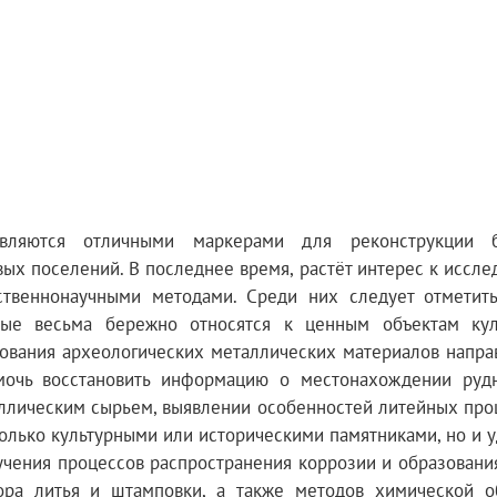
вляются отличными маркерами для реконструкции б
ых поселений. В последнее время, растёт интерес к иссл
ственнонаучными методами. Среди них следует отметит
рые весьма бережно относятся к ценным объектам кул
дования археологических металлических материалов напра
омочь восстановить информацию о местонахождении руд
аллическим сырьем, выявлении особенностей литейных про
только культурными или историческими памятниками, но и
учения процессов распространения коррозии и образовани
ора литья и штамповки, а также методов химической о