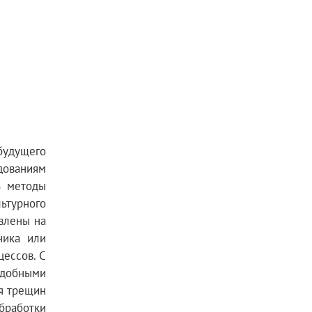
удущего
едованиям
ь методы
ьтурного
влены на
ника или
цессов. С
 удобными
я трещин
бработки