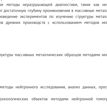
ные методы неразрушающей диагностики, такие как не
т достаточную глубину проникновения в массивные метал
роведение экспериментов по изучению структуры метал
ов древних производств с использованием методов не
труктуры массивных металлических образцов методами не
методы нейтронного исследования, анализ данных, про
рхеологических объектов методами нейтронной томо