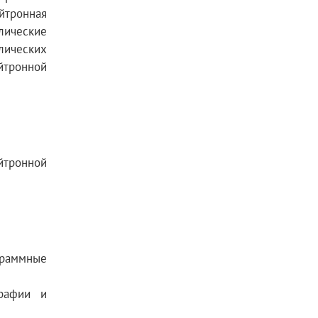
йтронная
лические
лических
йтронной
йтронной
граммные
графии и