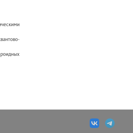
ическими
вантово-
роидных