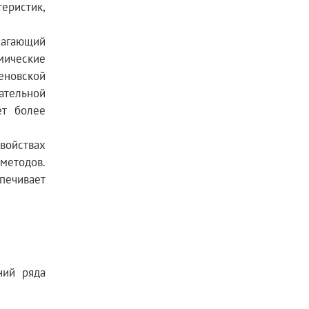
еристик,
агающий
мические
еновской
ательной
ет более
войствах
методов.
печивает
ний ряда