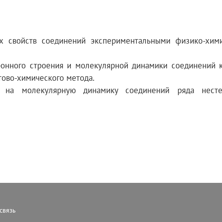
их свойств соединений экспериментальными физико-хим
ронного строения и молекулярной динамики соединений к
ово-химического метода.
ы на молекулярную динамику соединений ряда несте
связь