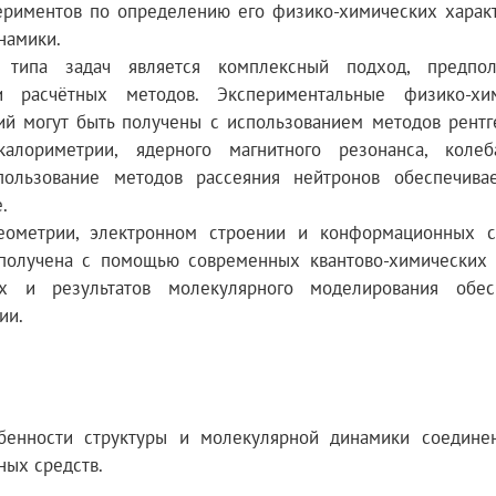
периментов по определению его физико-химических характ
намики.
типа задач является комплексный подход, предпол
и расчётных методов. Экспериментальные физико-хи
ий могут быть получены с использованием методов рентг
лориметрии, ядерного магнитного резонанса, колеб
спользование методов рассеяния нейтронов обеспечива
.
еометрии, электронном строении и конформационных с
получена с помощью современных квантово-химических 
х и результатов молекулярного моделирования обес
ии.
бенности структуры и молекулярной динамики соедине
ных средств.