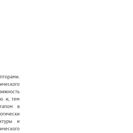
пторами.
ического
вижность
ю и, тем
этапом в
огически
уктуры и
ического