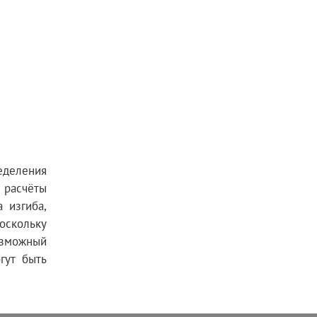
еделения
 расчёты
 изгиба,
оскольку
озможный
гут быть