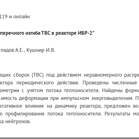
119 и онлайн
перечного изгиба ТВС в реакторе ИБР-2"
лядов А.Е., Кушнир И.В.
ющих сборок (ТВС) под действием неравномерного распр
ктора периодического действия. Проведены численные
метрии с учётом потока теплоносителя. Найдены форма
симость деформации при импульсном энерговыделении. П
негативное влияние на динамику реактора, предложен в
 профилирования потока теплоносителя. Результаты мо
ка нейтронов.