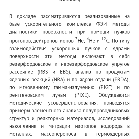
В докладе рассматриваются реализованные на
базе ускорительного комплекса ФЭИ методы
диагностики поверхности при помощи пучков
3
4
12
протонов, дейтронов, ионов
He,
He и
С. По типу
взаимодействия ускоренных пучков с ядрами
поверхности эти методы включают в себя
резерфордовское и нерезерфордовское упругое
рассеяние (RBS и EBS), анализ по продуктам
ядерных реакций (NRA) и по ядрам отдачи (ERDA),
по мгновенному гамма-излучению (PIGE) и по
рентгеновским лучам (PIXE). Обсуждаются
методические усовершенствования, приводятся
примеры элементного анализа полупроводниковых
структур и реакторных материалов, исследований
накопления и миграции изотопов водорода в
металлах, массопереноса в термоядерных